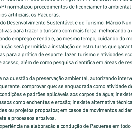
IAP) normatizou procedimentos de licenciamento ambiental 
os artificiais, os Pacueras. 
 do Desenvolvimento Sustentável e do Turismo, Márcio Nune
tivas para trazer o turismo com mais força, melhorando a 
rando emprego e renda e, ao mesmo tempo, cuidando do me
lução será permitida a instalação de estruturas que garan
 para a prática de esporte, lazer, turismo e atividades e
 acesso, além de como pesquisa científica em áreas de res
ca na questão da preservação ambiental, autorizando inter
uerente, comprovar que: se enquadrada como atividade de
condições e padrões aplicáveis aos corpos de água; inexiste
sos como enchentes e erosão; inexiste alternativa técnica 
ades ou projetos propostos; em casos de movimentos acide
te a processos erosivos.
xperiência na elaboração e condução de Pacueras em todo o