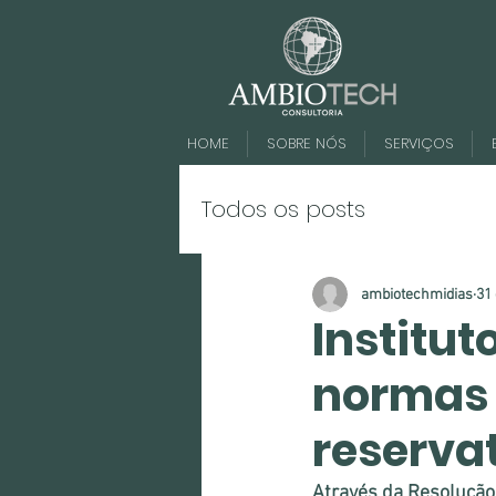
HOME
SOBRE NÓS
SERVIÇOS
Todos os posts
ambiotechmidias
31 
Institut
normas 
reservat
Através da Resolução