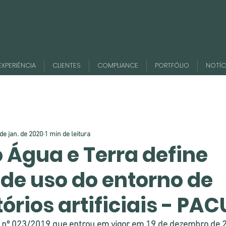
EXPERIÊNCIA
CLIENTES
COMPLIANCE
PORTFÓLIO
NOTÍC
de jan. de 2020
1 min de leitura
o Água e Terra define
de uso do entorno de
órios artificiais - PA
 nº 023/2019 que entrou em vigor em 19 de dezembro de 20