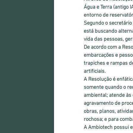
Água e Terra (antigo 
entorno de reservatóri
Segundo o secretário
está buscando alterna
vida das pessoas, ge
De acordo com a Reso
embarcações e pessoas
trapiches e rampas de
artificiais. 
A Resolução é enfáti
somente quando o req
ambiental; atende às 
agravamento de proces
obras, planos, ativid
rochosa; e para comba
A Ambiotech possui e