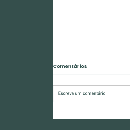
Comentários
Escreva um comentário
SEDEST e IAT publicam
Resolução Conjunta
para Compensação