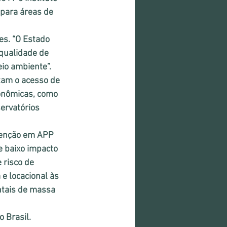
para áreas de 
s. “O Estado 
qualidade de 
io ambiente”.
tam o acesso de 
conômicas, como 
ervatórios 
venção em APP 
 baixo impacto 
 risco de 
e locacional às 
ntais de massa 
 Brasil.