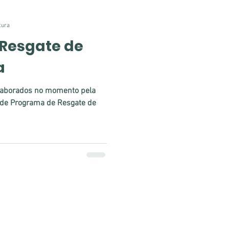
tura
Resgate de
a
elaborados no momento pela
de Programa de Resgate de
tégico