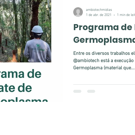
ambiotechmidias
1 de abr. de 2021
1 min de lei
Programa de 
Germoplasm
Entre os diversos trabalhos 
@ambiotech está a execução 
Germoplasma (material que...
4 Ambiotech | Desenvolvido por Ser Mídia - Comunicação e Marketing Estra