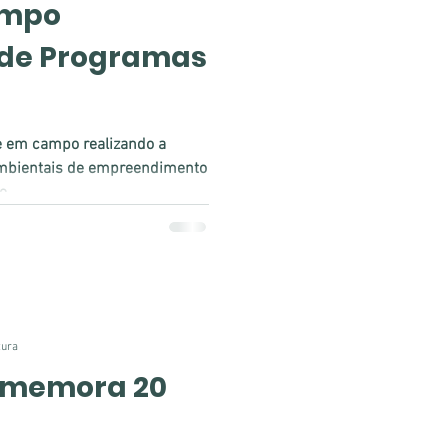
ampo
 de Programas
 em campo realizando a
mbientais de empreendimento
...
tura
omemora 20