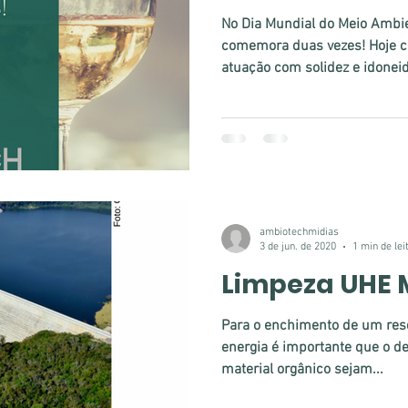
No Dia Mundial do Meio Ambi
comemora duas vezes! Hoje 
atuação com solidez e idonei
ambiotechmidias
3 de jun. de 2020
1 min de lei
Limpeza UHE
Para o enchimento de um rese
energia é importante que o d
material orgânico sejam...