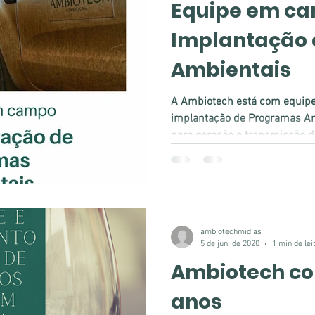
Equipe em c
Implantação
Ambientais
A Ambiotech está com equipe
implantação de Programas A
para geração e transmissão de
ambiotechmidias
5 de jun. de 2020
1 min de lei
Ambiotech c
anos