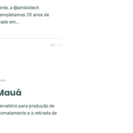
ente, a @ambiotech
completamos 20 anos de
dade em...
tura
 Mauá
rvatório para produção de
esmatamento e a retirada de